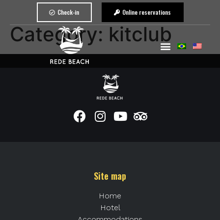
Check-in
Online reservations
Category:
kitclub
Site map
Home
Hotel
Accommodations