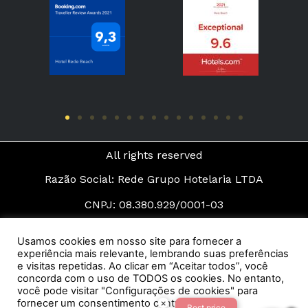
All rights reserved
Razão Social: Rede Grupo Hotelaria LTDA
CNPJ: 08.380.929/0001-03
©2022 Todos os direitos reservados - Rede Beach
Usamos cookies em nosso site para fornecer a
experiência mais relevante, lembrando suas preferências
Desenvolvido por:
e visitas repetidas. Ao clicar em “Aceitar todos”, você
concorda com o uso de TODOS os cookies. No entanto,
você pode visitar "Configurações de cookies" para
fornecer um consentimento controlado.
×
Best price