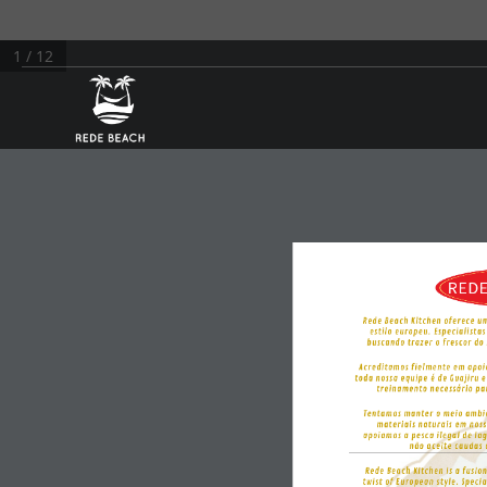
1 / 12
REDE
Rede Beach Kitchen oferece um
estilo europeu. Especialista
buscando trazer o frescor do
Acreditamos fielmente em apoi
toda nossa equipe é de Guajiru 
treinamento necessário pa
Tentamos manter o meio ambie
materiais naturais em noss
apoiamos a pesca ilegal de l
não aceite caudas 
Rede Beach Kitchen is a fusion
twist of European style. Specia